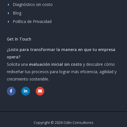
Diagnóstico sin costo
Blog
Política de Privacidad
Get In Touch
¿Listo para transformar la manera en que tu empresa
opera?
Solicita una
evaluación inicial sin costo
y descubre cómo
rediseñar tus procesos para lograr más eficiencia, agilidad y
crecimiento sostenible.
F
L
E
a
i
n
c
n
v
e
k
e
b
e
l
o
d
o
o
i
p
k
n
e
-
-
Copyright © 2026 Odin Consultores
f
i