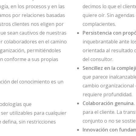
gía, en los procesos y en las
decimos lo que el client
gamos por relaciones basadas
quiere oír. Sin agendas 
stros clientes nos eligen por
complacientes.
que sean cautivos de nuestras
Persistencia con propó
r colaboradores en el camino
inquebrantable ante lo
ganización, permitiéndoles
orientada al resultado d
ión conforme a sus propias
del consultor.
Sencillez en la complej
que parece inalcanzabl
ación del conocimiento es un
cambio organizacional —
requiere profundidad.
Colaboración genuina.
todologías que
para el cliente. La tra
r utilizables para cualquier
conjunto o no se sostie
 defina, sin restricciones
Innovación con funda