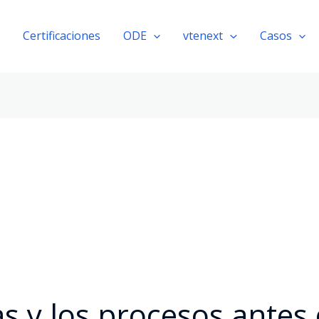
Certificaciones
ODE
vtenext
Casos
s y los procesos antes 