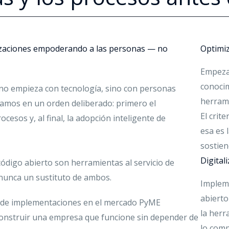
nizaciones empoderando a las personas — no
Optimi
Empeza
conocim
 no empieza con tecnología, sino con personas
herrami
jamos en un orden deliberado: primero el
El crit
cesos y, al final, la adopción inteligente de
esa es 
sostien
Digitali
e código abierto son herramientas al servicio de
nunca un sustituto de ambos.
Implem
abierto
s de implementaciones en el mercado PyME
la herr
onstruir una empresa que funcione sin depender de
lo comp