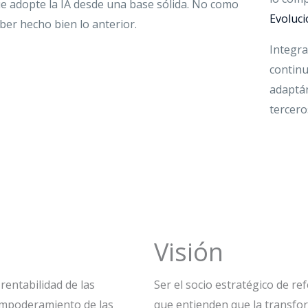
que adopte la IA desde una base sólida. No como
Evoluc
er hecho bien lo anterior.
Integra
continu
adaptán
tercero
Visión
 rentabilidad de las
Ser el socio estratégico de r
empoderamiento de las
que entienden que la transfo