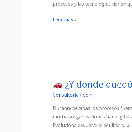
eficiencia,
procesos y las tecnologías tienen q
es
Leer más »
sobre
relevancia
¿Y dónde quedó 
¿Y
Consultoria
/
odin
dónde
quedó
Durante décadas los procesos fueron
el
muchas organizaciones han digitaliz
proceso?
Evoluciona devuelve el equilibrio: p