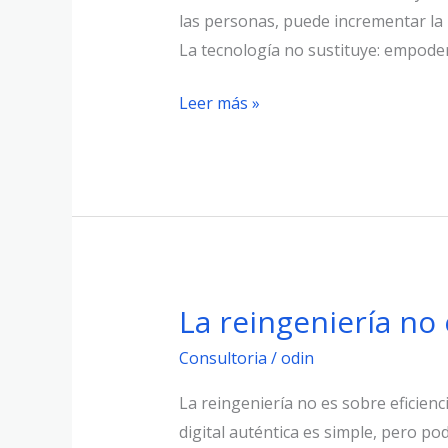
las personas, puede incrementar la p
La tecnología no sustituye: empode
Leer más »
La reingeniería no 
La
reingeniería
Consultoria
/
odin
no
es
La reingeniería no es sobre eficienc
sobre
digital auténtica es simple, pero pod