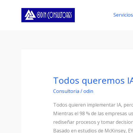
Ir
al
Servicios
contenido
Todos queremos IA
Todos
queremos
Consultoria
/
odin
IA,
pero
Todos quieren implementar IA, per
para
Mientras el 98 % de las empresas us
que
rediseñar procesos y tomar decision
Basado en estudios de McKinsey, EY,